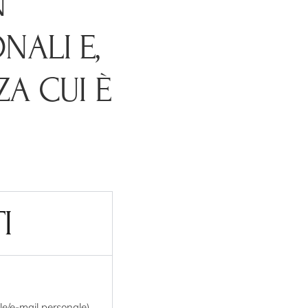
N
NALI E,
ZA CUI È
I
le/e-mail personale)