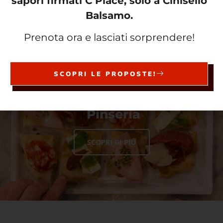
sapori firmati C Piace, solo a Cinisello
SCOPRI DI PIÙ
Balsamo.
Prenota ora e lasciati sorprendere!
SCOPRI LE PROPOSTE!
Pinseria
SCOPRI DI PIÙ