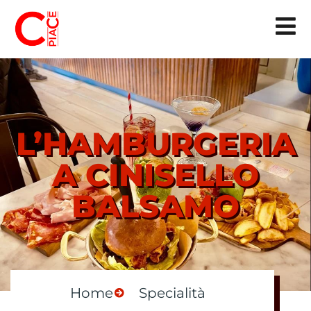
L’HAMBURGERIA
A CINISELLO
BALSAMO
Home
Specialità