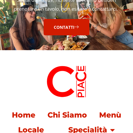
prenotare un tavolo, non esitare a contattarci.
CONTATTI
Home
Chi Siamo
Menù
Locale
Specialità