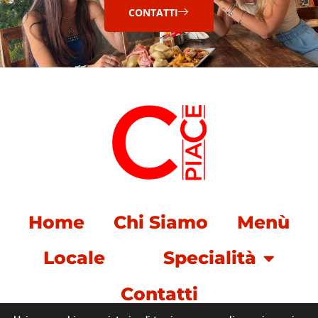
CONTATTI
Home
Chi Siamo
Menù
Locale
Specialità
Contatti