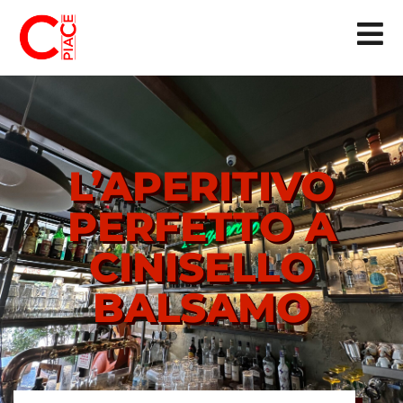
L’APERITIVO
PERFETTO A
CINISELLO
BALSAMO