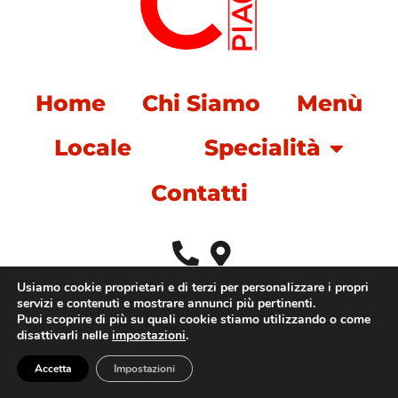
Home
Chi Siamo
Menù
Locale
Specialità
Contatti
Usiamo cookie proprietari e di terzi per personalizzare i propri
Privacy policy
P.Iva e C.f.
servizi e contenuti e mostrare annunci più pertinenti.
05780520960
Puoi scoprire di più su quali cookie stiamo utilizzando o come
disattivarli nelle
impostazioni
.
Accetta
Impostazioni